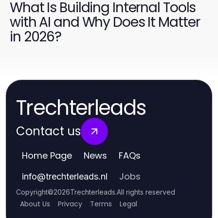
What Is Building Internal Tools
with AI and Why Does It Matter
in 2026?
Trechterleads
Contact us
Home Page
News
FAQs
Jobs
info
@
trechterleads.nl
Copyright
©
2026
Trechterleads
.
All rights reserved
About Us
Privacy
Terms
Legal