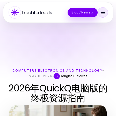
Trechterleads
Blog / News
COMPUTERS ELECTRONICS AND TECHNOLOGY
MAY 8, 2026
Douglas Gutierrez
D
2026年QuickQ电脑版的
终极资源指南